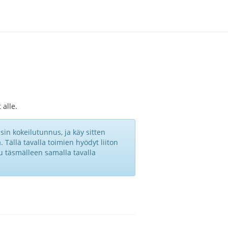
 alle.
in kokeilutunnus, ja käy sitten
 Tällä tavalla toimien hyödyt liiton
tu täsmälleen samalla tavalla