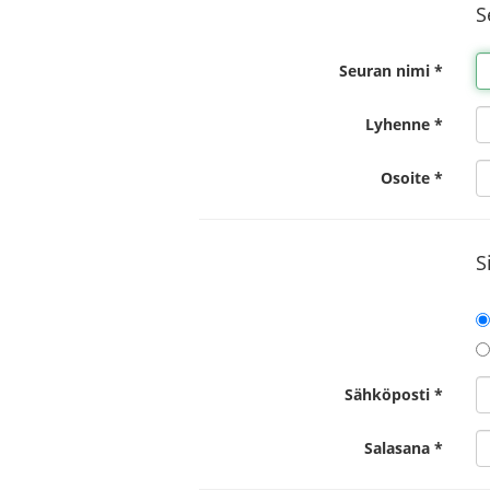
S
Seuran nimi *
Lyhenne *
Osoite *
S
Sähköposti *
Salasana *