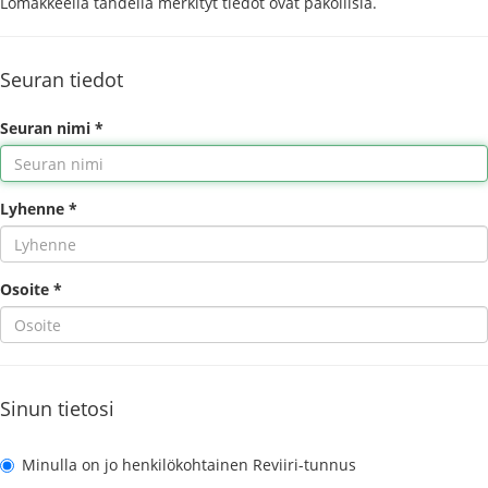
Lomakkeella tähdellä merkityt tiedot ovat pakollisia.
Seuran tiedot
Seuran nimi *
Lyhenne *
Osoite *
Sinun tietosi
Minulla on jo henkilökohtainen Reviiri-tunnus