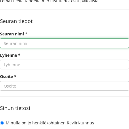
Lomakkeella tähdellä merkityt tiedot ovat pakollisia.
Seuran tiedot
Seuran nimi *
Lyhenne *
Osoite *
Sinun tietosi
Minulla on jo henkilökohtainen Reviiri-tunnus