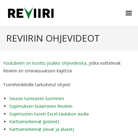
Kirjaudu sisään
REVIIRIN OHJEVIDEOT
Ominaisuudet
Käyttöohjeet
Youtubeen on koottu joukko ohjevideoita
, jotka esittelevät
Reviirin eri ominaisuuksien käyttöä.
- Omat tiedot Reviiri-järjestelmässä
Toimihenkilöille tarkoitetut ohjeet:
- Reviirin käyttö mobiilikarttasovelluksissa
- Seuran tiedot
Seuran tunnusten luominen
Sopimuksen lisääminen Reviiriin
- Sopimusten hallinta
Sopimusten tuonti Excel-taulukon avulla
Karttamerkinnät (pisteet)
- - Sopimusten tuonti muista järjestelmistä
Karttamerkinnät (viivat ja alueet)
- Karttamerkintöjen hallinta