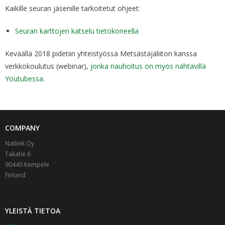
Kaikille seuran jäsenille tarkoitetut ohjeet:
- Yhteenvedot
Seuran karttojen katselu tietokoneella
- Karttatulosteet
Keväällä 2018 pidetiin yhteistyössä Metsästäjäliiton kanssa
- Reviirin ohjevideot
verkkokoulutus (webinar),
jonka nauhoitus on myös nähtävillä
Youtubessa.
Usein kysytyt kysymykset
Ota yhteyttä
Suomi
COMPANY
Natlink Oy
-
Svenska
Takatie 6
90440 Kempele
-
English
Finland
YLEISTÄ TIETOA